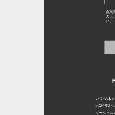
会員
の上
い。
いつもCE
2024年
ソーシャル