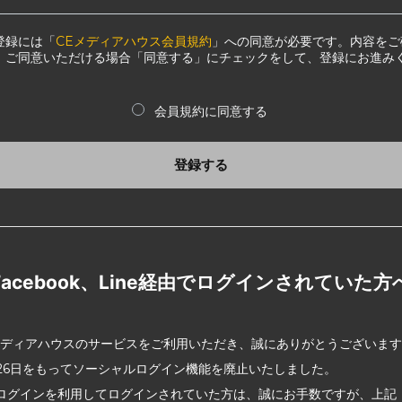
登録には「
CEメディアハウス会員規約
」への同意が必要です。内容をご
、ご同意いただける場合「同意する」にチェックをして、登録にお進み
会員規約に同意する
登録する
Facebook、Line経由でログインされていた方
メディアハウスのサービスをご利用いただき、誠にありがとうございま
2月26日をもってソーシャルログイン機能を廃止いたしました。
ログインを利用してログインされていた方は、誠にお手数ですが、上記