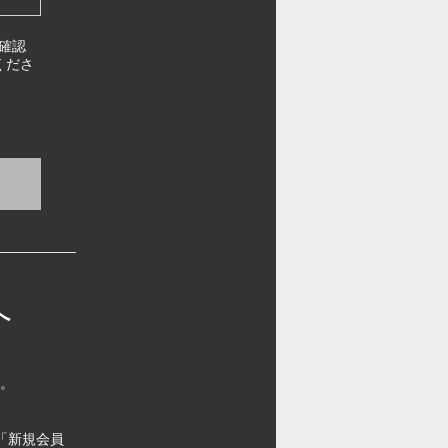
確認
くださ
へ
す。
「新規会員