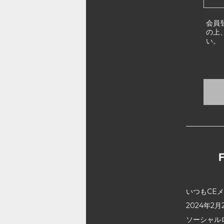
会員
の上
い。
いつもCE
2024年
ソーシャル