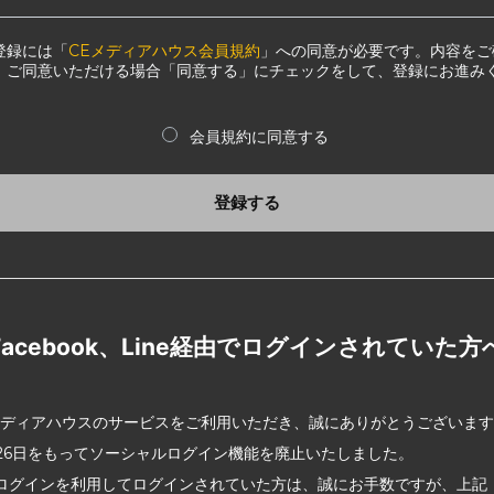
登録には「
CEメディアハウス会員規約
」への同意が必要です。内容をご
、ご同意いただける場合「同意する」にチェックをして、登録にお進み
会員規約に同意する
登録する
Facebook、Line経由でログインされていた方
メディアハウスのサービスをご利用いただき、誠にありがとうございま
2月26日をもってソーシャルログイン機能を廃止いたしました。
ログインを利用してログインされていた方は、誠にお手数ですが、上記