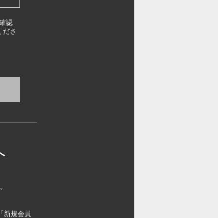
確認
くださ
へ
す。
「新規会員