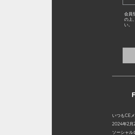
会員
の上
い。
いつもCE
2024年
ソーシャル