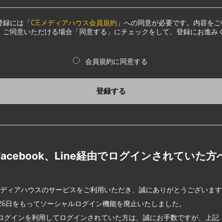
登録には「
CEメディアハウス会員規約
」への同意が必要です。内容をご
、ご同意いただける場合「同意する」にチェックをして、登録にお進み
会員規約に同意する
登録する
Facebook、Line経由でログインされていた方
メディアハウスのサービスをご利用いただき、誠にありがとうございま
2月26日をもってソーシャルログイン機能を廃止いたしました。
ログインを利用してログインされていた方は、誠にお手数ですが、上記