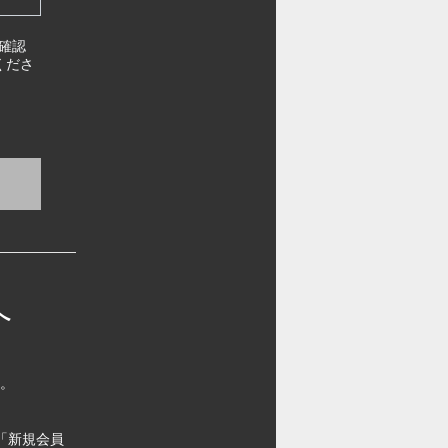
確認
くださ
へ
す。
「新規会員