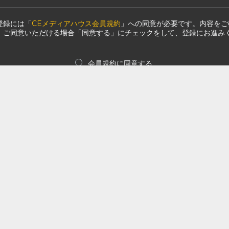
登録には「
CEメディアハウス会員規約
」への同意が必要です。内容をご
、ご同意いただける場合「同意する」にチェックをして、登録にお進み
会員規約に同意する
登録する
Facebook、Line経由でログインされていた方
メディアハウスのサービスをご利用いただき、誠にありがとうございま
2月26日をもってソーシャルログイン機能を廃止いたしました。
ログインを利用してログインされていた方は、誠にお手数ですが、上記