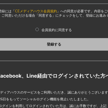
登録には「
CEメディアハウス会員規約
」への同意が必要です。内容をご
、ご同意いただける場合「同意する」にチェックをして、登録にお進み
会員規約に同意する
登録する
Facebook、Line経由でログインされていた方
メディアハウスのサービスをご利用いただき、誠にありがとうございま
2月26日をもってソーシャルログイン機能を廃止いたしました。
ログインを利用してログインされていた方は、誠にお手数ですが、上記