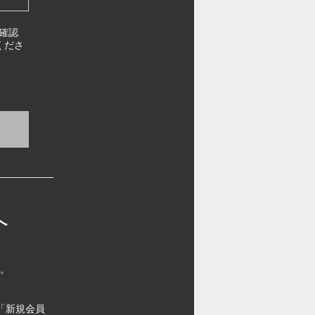
確認
くださ
へ
す。
「新規会員