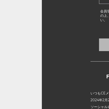
会員
の上
い。
いつもCE
2024年
ソーシャル