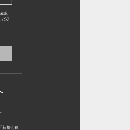
確認
くださ
へ
す。
「新規会員