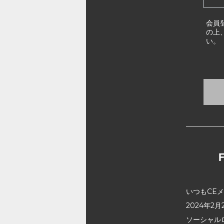
会員
の上
い。
いつもCE
2024年
ソーシャル