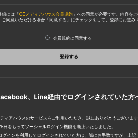
登録には「
CEメディアハウス会員規約
」への同意が必要です。内容をご
、ご同意いただける場合「同意する」にチェックをして、登録にお進み
会員規約に同意する
登録する
Facebook、Line経由でログインされていた方
メディアハウスのサービスをご利用いただき、誠にありがとうございま
2月26日をもってソーシャルログイン機能を廃止いたしました。
ログインを利用してログインされていた方は、誠にお手数ですが、上記