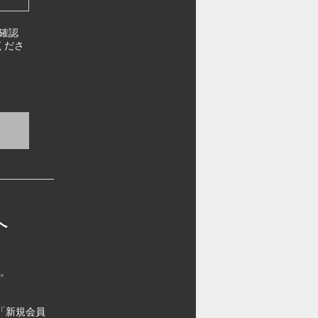
確認
くださ
へ
す。
「新規会員