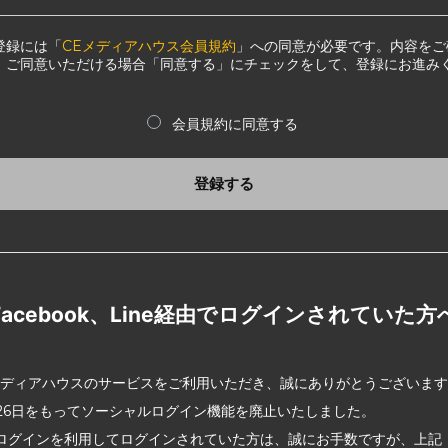
登録には「
CEメディアハウス会員規約
」への同意が必要です。内容をご
、ご同意いただける場合「同意する」にチェックをして、登録にお進み
会員規約に同意する
登録する
Facebook、Line経由でログインされていた方
メディアハウスのサービスをご利用いただき、誠にありがとうございま
2月26日をもってソーシャルログイン機能を廃止いたしました。
ログインを利用してログインされていた方は、誠にお手数ですが、上記