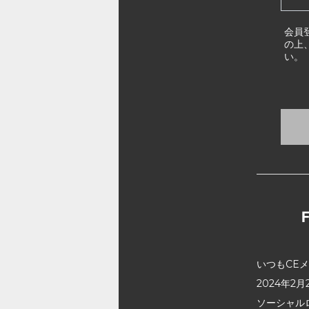
会員
の上
い。
いつもCE
2024年
ソーシャル