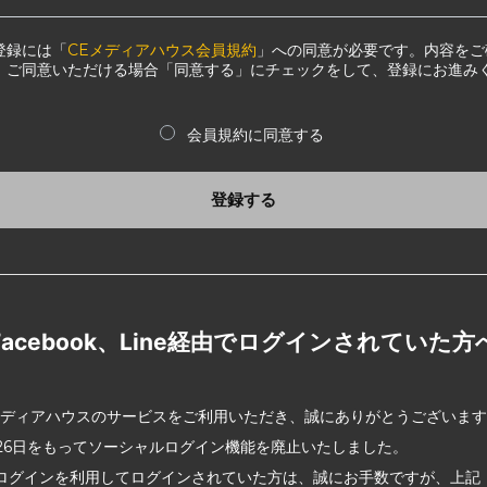
登録には「
CEメディアハウス会員規約
」への同意が必要です。内容をご
、ご同意いただける場合「同意する」にチェックをして、登録にお進み
会員規約に同意する
登録する
Facebook、Line経由でログインされていた方
メディアハウスのサービスをご利用いただき、誠にありがとうございま
2月26日をもってソーシャルログイン機能を廃止いたしました。
ログインを利用してログインされていた方は、誠にお手数ですが、上記