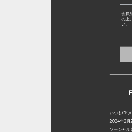
会員
の上
い。
いつもCE
2024年
ソーシャル