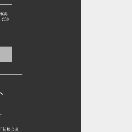
確認
くださ
へ
す。
「新規会員