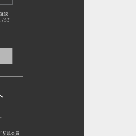
確認
くださ
へ
す。
「新規会員