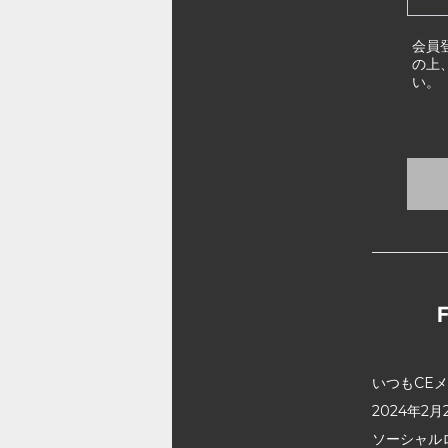
会員
の上
い。
いつもCE
2024年
ソーシャル