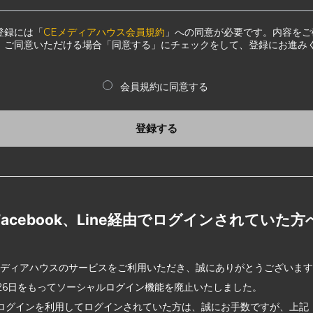
登録には「
CEメディアハウス会員規約
」への同意が必要です。内容をご
、ご同意いただける場合「同意する」にチェックをして、登録にお進み
会員規約に同意する
登録する
Facebook、Line経由でログインされていた方
メディアハウスのサービスをご利用いただき、誠にありがとうございま
2月26日をもってソーシャルログイン機能を廃止いたしました。
ログインを利用してログインされていた方は、誠にお手数ですが、上記