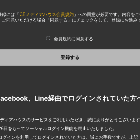
登録には「
CEメディアハウス会員規約
」への同意が必要です。内容をご
、ご同意いただける場合「同意する」にチェックをして、登録にお進み
会員規約に同意する
登録する
Facebook、Line経由でログインされていた方
メディアハウスのサービスをご利用いただき、誠にありがとうございま
2月26日をもってソーシャルログイン機能を廃止いたしました。
ログインを利用してログインされていた方は、誠にお手数ですが、上記