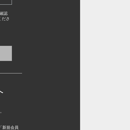
確認
くださ
へ
す。
「新規会員