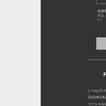
会員
の上
い。
いつもCE
2024年
ソーシャル