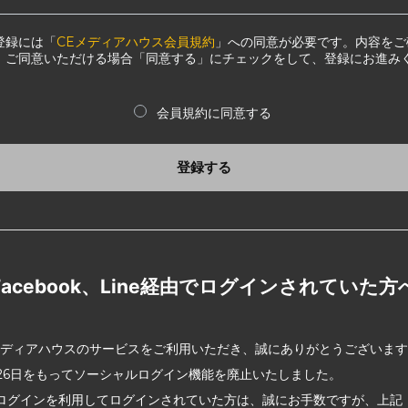
登録には「
CEメディアハウス会員規約
」への同意が必要です。内容をご
、ご同意いただける場合「同意する」にチェックをして、登録にお進み
会員規約に同意する
登録する
Facebook、Line経由でログインされていた方
メディアハウスのサービスをご利用いただき、誠にありがとうございま
2月26日をもってソーシャルログイン機能を廃止いたしました。
ログインを利用してログインされていた方は、誠にお手数ですが、上記