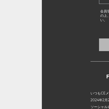
会員
の上
い。
いつもCE
2024年
ソーシャル