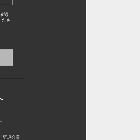
確認
くださ
へ
す。
「新規会員