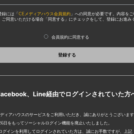
登録には「
CEメディアハウス会員規約
」への同意が必要です。内容をご
、ご同意いただける場合「同意する」にチェックをして、登録にお進み
会員規約に同意する
登録する
Facebook、Line経由でログインされていた方
メディアハウスのサービスをご利用いただき、誠にありがとうございま
2月26日をもってソーシャルログイン機能を廃止いたしました。
ログインを利用してログインされていた方は、誠にお手数ですが、上記