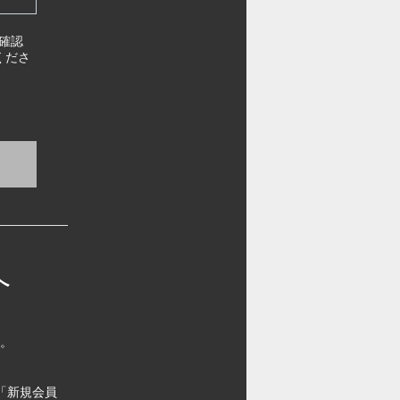
確認
くださ
へ
す。
「新規会員