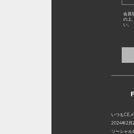
会員
の上
い。
いつもCE
2024年
ソーシャル