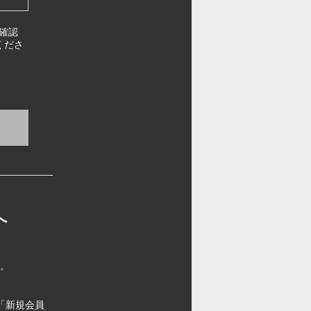
確認
くださ
へ
す。
「新規会員