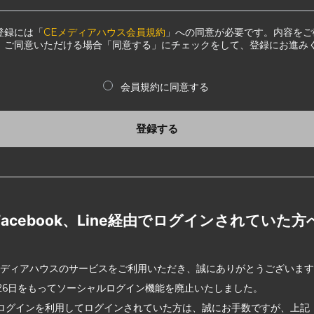
登録には「
CEメディアハウス会員規約
」への同意が必要です。内容をご
、ご同意いただける場合「同意する」にチェックをして、登録にお進み
会員規約に同意する
登録する
Facebook、Line経由でログインされていた方
メディアハウスのサービスをご利用いただき、誠にありがとうございま
2月26日をもってソーシャルログイン機能を廃止いたしました。
ログインを利用してログインされていた方は、誠にお手数ですが、上記