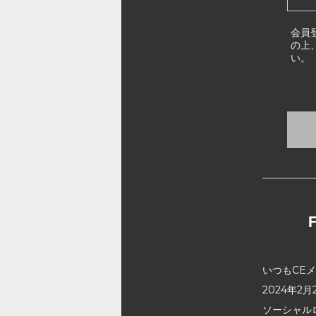
会員
の上
い。
いつもCE
2024年
ソーシャル