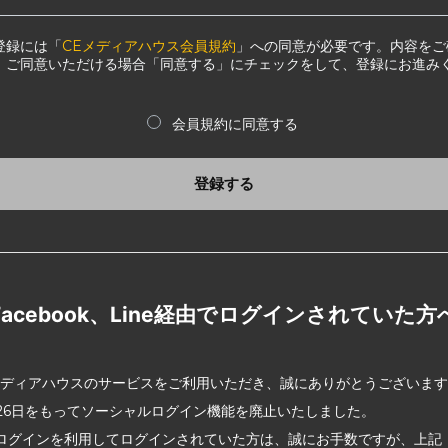
登録には「
CEメディアハウス会員規約
」への同意が必要です。内容をご
、ご同意いただける場合「同意する」にチェックをして、登録にお進み
会員規約に同意する
登録する
Facebook、Line経由でログインされていた方
メディアハウスのサービスをご利用いただき、誠にありがとうございま
2月26日をもってソーシャルログイン機能を廃止いたしました。
ログインを利用してログインされていた方は、誠にお手数ですが、上記