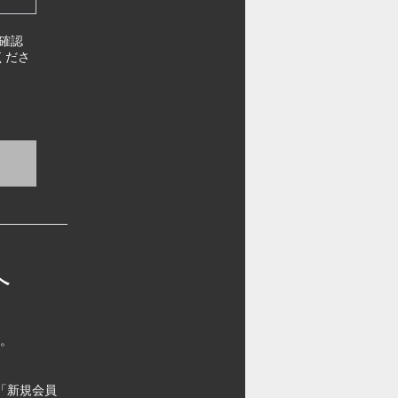
確認
くださ
へ
す。
「新規会員