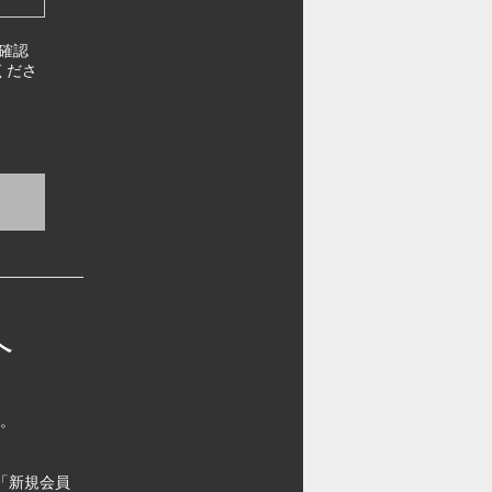
確認
くださ
へ
す。
「新規会員