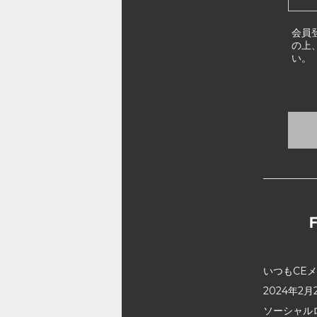
会員
の上
い。
いつもCE
2024年
ソーシャル