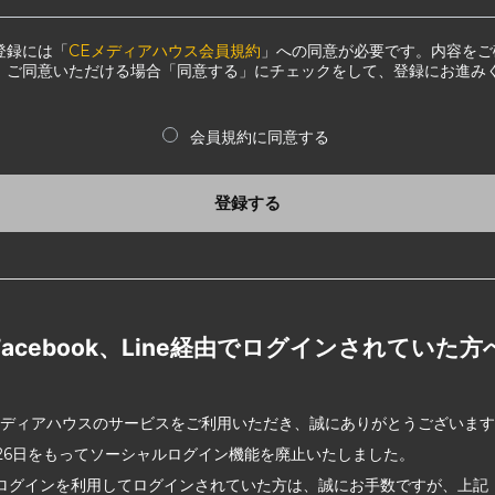
登録には「
CEメディアハウス会員規約
」への同意が必要です。内容をご
、ご同意いただける場合「同意する」にチェックをして、登録にお進み
会員規約に同意する
登録する
Facebook、Line経由でログインされていた方
メディアハウスのサービスをご利用いただき、誠にありがとうございま
2月26日をもってソーシャルログイン機能を廃止いたしました。
ログインを利用してログインされていた方は、誠にお手数ですが、上記