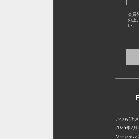
会員
の上
い。
いつもCE
2024年
ソーシャル