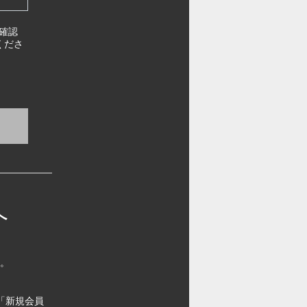
確認
くださ
へ
す。
「新規会員