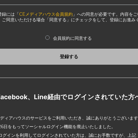
登録には「
CEメディアハウス会員規約
」への同意が必要です。内容をご
、ご同意いただける場合「同意する」にチェックをして、登録にお進み
会員規約に同意する
登録する
Facebook、Line経由でログインされていた方
メディアハウスのサービスをご利用いただき、誠にありがとうございま
2月26日をもってソーシャルログイン機能を廃止いたしました。
ログインを利用してログインされていた方は、誠にお手数ですが、上記