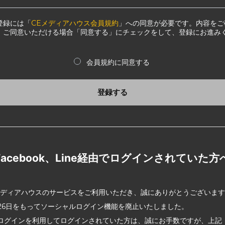
登録には「
CEメディアハウス会員規約
」への同意が必要です。内容をご
、ご同意いただける場合「同意する」にチェックをして、登録にお進み
会員規約に同意する
登録する
Facebook、Line経由でログインされていた方
メディアハウスのサービスをご利用いただき、誠にありがとうございま
2月26日をもってソーシャルログイン機能を廃止いたしました。
ログインを利用してログインされていた方は、誠にお手数ですが、上記