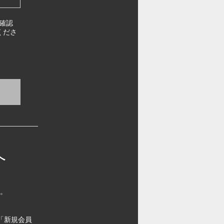
確認
くださ
へ
す。
「新規会員