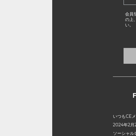
会員
の上
い。
いつもCE
2024年
ソーシャル