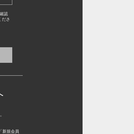
確認
くださ
へ
す。
「新規会員