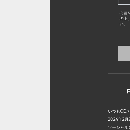
会員
の上
い。
いつもCE
2024年
ソーシャル