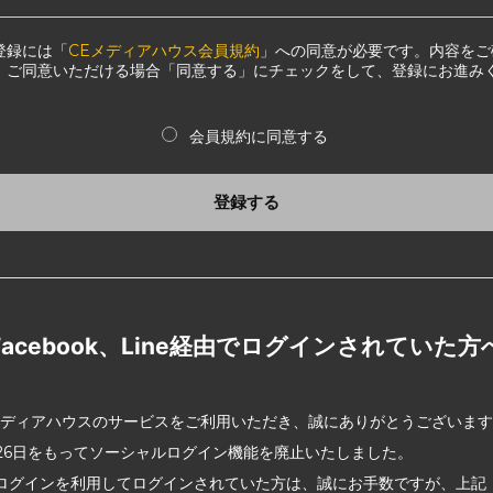
登録には「
CEメディアハウス会員規約
」への同意が必要です。内容をご
、ご同意いただける場合「同意する」にチェックをして、登録にお進み
会員規約に同意する
登録する
Facebook、Line経由でログインされていた方
メディアハウスのサービスをご利用いただき、誠にありがとうございま
2月26日をもってソーシャルログイン機能を廃止いたしました。
ログインを利用してログインされていた方は、誠にお手数ですが、上記