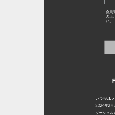
会員
の上
い。
いつもCE
2024年
ソーシャル