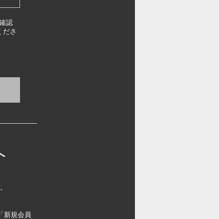
確認
くださ
へ
す。
「新規会員