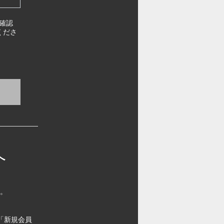
確認
くださ
へ
す。
「新規会員