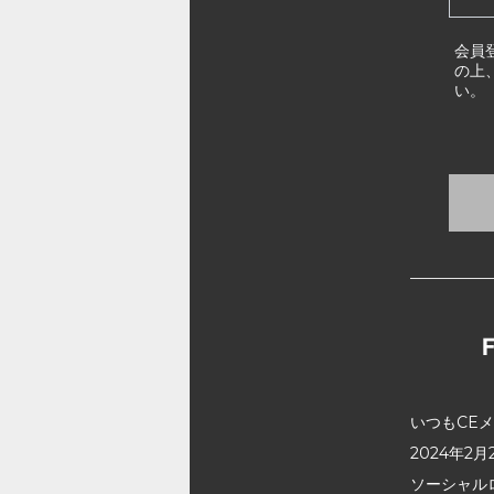
会員
の上
い。
いつもCE
2024年
ソーシャル