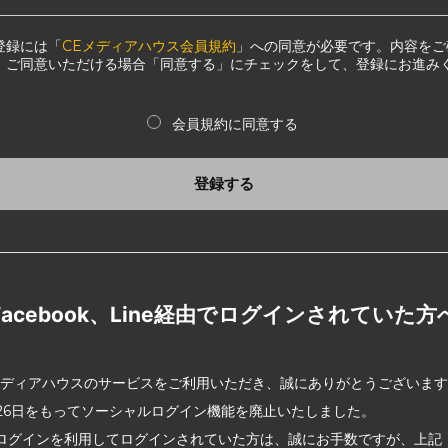
登録には「
CEメディアハウス会員規約
」への同意が必要です。内容をご
、ご同意いただける場合「同意する」にチェックをして、登録にお進み
会員規約に同意する
登録する
Facebook、Line経由でログインされていた方
メディアハウスのサービスをご利用いただき、誠にありがとうございま
2月26日をもってソーシャルログイン機能を廃止いたしました。
ログインを利用してログインされていた方は、誠にお手数ですが、上記