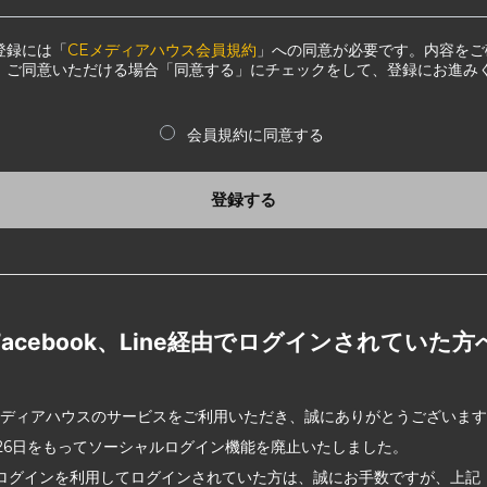
登録には「
CEメディアハウス会員規約
」への同意が必要です。内容をご
、ご同意いただける場合「同意する」にチェックをして、登録にお進み
会員規約に同意する
登録する
Facebook、Line経由でログインされていた方
メディアハウスのサービスをご利用いただき、誠にありがとうございま
2月26日をもってソーシャルログイン機能を廃止いたしました。
ログインを利用してログインされていた方は、誠にお手数ですが、上記