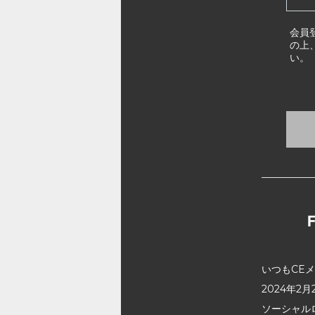
会員
の上
い。
いつもCE
2024年
ソーシャル