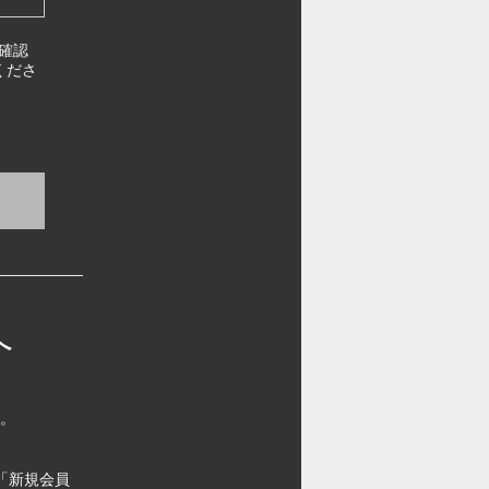
確認
くださ
へ
す。
「新規会員