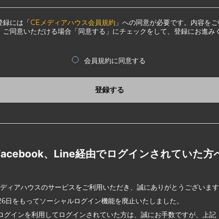
登録には「
CEメディアハウス会員規約
」への同意が必要です。内容をご
、ご同意いただける場合「同意する」にチェックをして、登録にお進み
会員規約に同意する
登録する
Facebook、Line経由でログインされていた方
メディアハウスのサービスをご利用いただき、誠にありがとうございま
2月26日をもってソーシャルログイン機能を廃止いたしました。
ログインを利用してログインされていた方は、誠にお手数ですが、上記