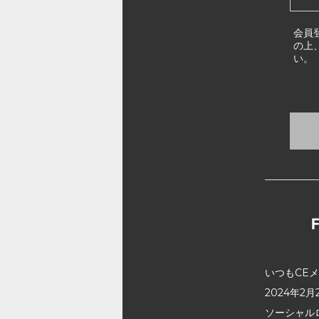
会員
の上
い。
いつもCE
2024年
ソーシャル