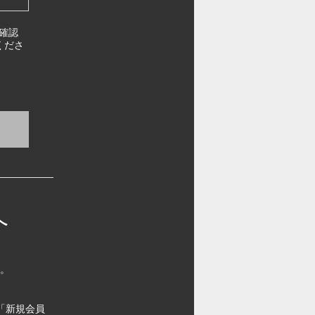
確認
くださ
へ
す。
「新規会員