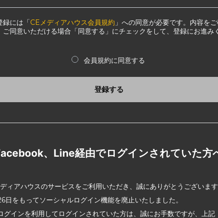
登録には「
CEメディアハウス会員規約
」への同意が必要です。内容をご
、ご同意いただける場合「同意する」にチェックをして、登録にお進み
会員規約に同意する
登録する
Facebook、Line経由でログインされていた方
メディアハウスのサービスをご利用いただき、誠にありがとうございま
2月26日をもってソーシャルログイン機能を廃止いたしました。
ログインを利用してログインされていた方は、誠にお手数ですが、上記