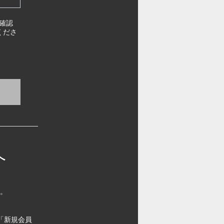
確認
くださ
へ
す。
「新規会員