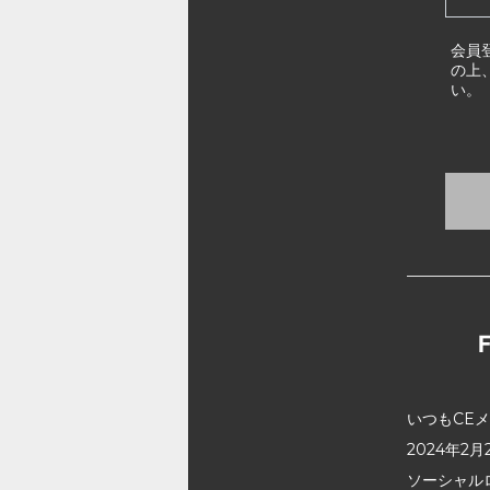
会員
の上
い。
いつもCE
2024年
ソーシャル