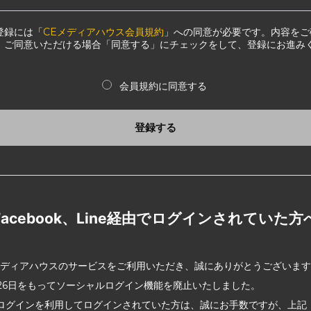
登録には「
CEメディアハウス会員規約
」への同意が必要です。内容をご
、ご同意いただける場合「同意する」にチェックをして、登録にお進み
会員規約に同意する
登録する
Facebook、Line経由でログインされていた方
メディアハウスのサービスをご利用いただき、誠にありがとうございま
2月26日をもってソーシャルログイン機能を廃止いたしました。
ログインを利用してログインされていた方は、誠にお手数ですが、上記