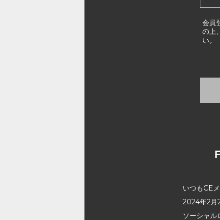
会員
の上
い。
いつもCE
2024年
ソーシャル