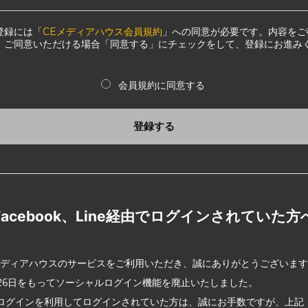
登録には「
CEメディアハウス会員規約
」への同意が必要です。内容をご
、ご同意いただける場合「同意する」にチェックをして、登録にお進み
会員規約に同意する
登録する
Facebook、Line経由でログインされていた方
メディアハウスのサービスをご利用いただき、誠にありがとうございま
2月26日をもってソーシャルログイン機能を廃止いたしました。
ログインを利用してログインされていた方は、誠にお手数ですが、上記