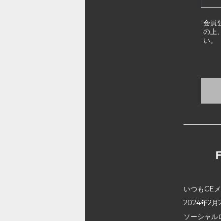
会員
の上
い。
いつもCE
2024年
ソーシャル