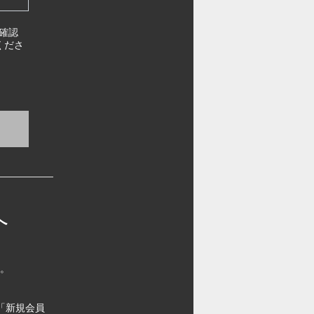
確認
くださ
へ
す。
「新規会員