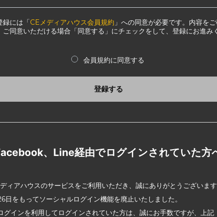
登録には「
CEメディアハウス会員規約
」への同意が必要です。内容をご
、ご同意いただける場合「同意する」にチェックをして、登録にお進み
会員規約に同意する
登録する
Facebook、Line経由でログインされていた方
メディアハウスのサービスをご利用いただき、誠にありがとうございま
2月26日をもってソーシャルログイン機能を廃止いたしました。
ログインを利用してログインされていた方は、誠にお手数ですが、上記