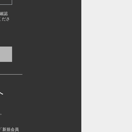
確認
くださ
へ
す。
「新規会員