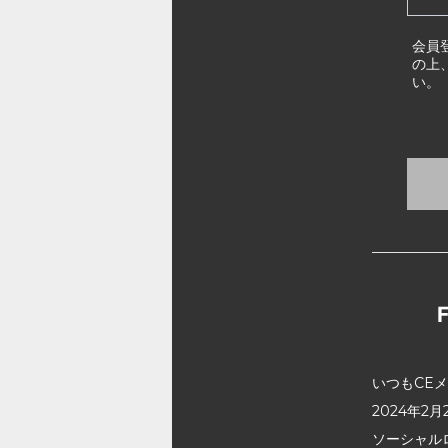
会員
の上
い。
いつもCE
2024年
ソーシャル