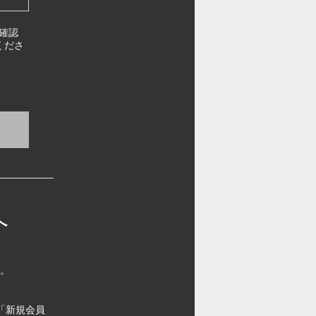
確認
くださ
へ
す。
「新規会員