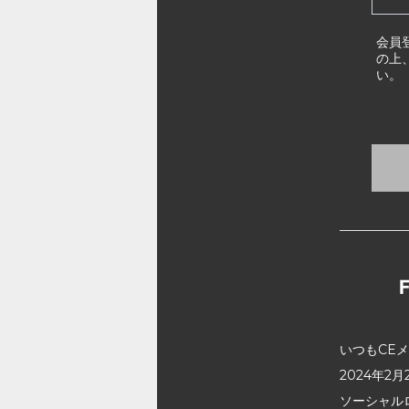
会員
の上
い。
いつもCE
2024年
ソーシャル