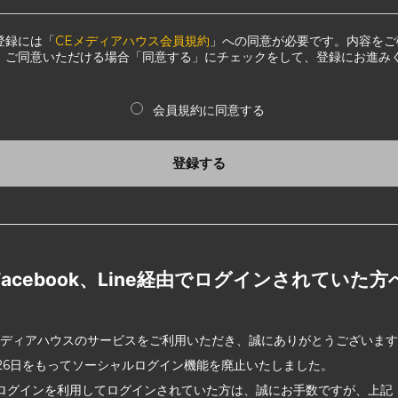
登録には「
CEメディアハウス会員規約
」への同意が必要です。内容をご
、ご同意いただける場合「同意する」にチェックをして、登録にお進み
会員規約に同意する
登録する
Facebook、Line経由でログインされていた方
メディアハウスのサービスをご利用いただき、誠にありがとうございま
2月26日をもってソーシャルログイン機能を廃止いたしました。
ログインを利用してログインされていた方は、誠にお手数ですが、上記