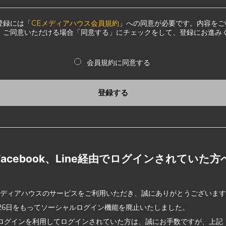
登録には「
CEメディアハウス会員規約
」への同意が必要です。内容をご
、ご同意いただける場合「同意する」にチェックをして、登録にお進み
会員規約に同意する
登録する
Facebook、Line経由でログインされていた方
メディアハウスのサービスをご利用いただき、誠にありがとうございま
2月26日をもってソーシャルログイン機能を廃止いたしました。
ログインを利用してログインされていた方は、誠にお手数ですが、上記