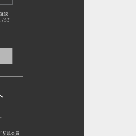
確認
くださ
へ
す。
「新規会員