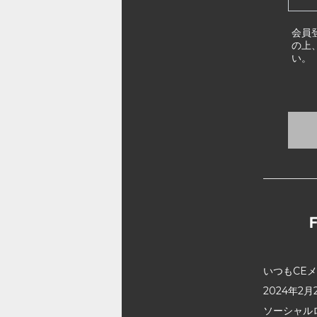
会員
の上
い。
いつもCE
2024年
ソーシャル