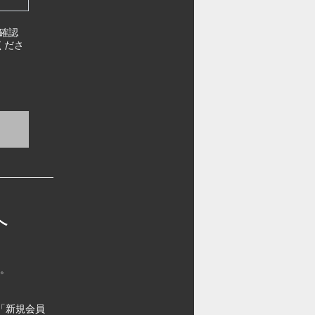
確認
くださ
へ
す。
「新規会員