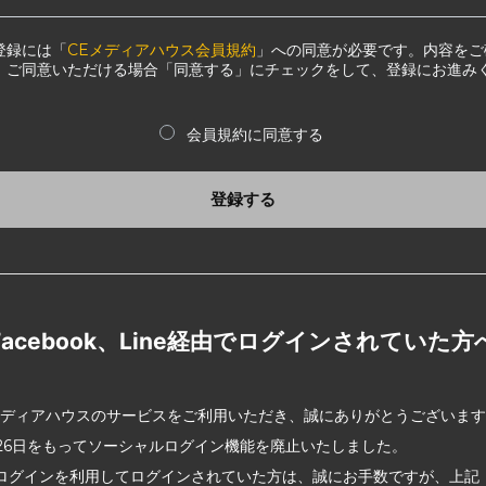
登録には「
CEメディアハウス会員規約
」への同意が必要です。内容をご
、ご同意いただける場合「同意する」にチェックをして、登録にお進み
会員規約に同意する
登録する
Facebook、Line経由でログインされていた方
メディアハウスのサービスをご利用いただき、誠にありがとうございま
2月26日をもってソーシャルログイン機能を廃止いたしました。
ログインを利用してログインされていた方は、誠にお手数ですが、上記