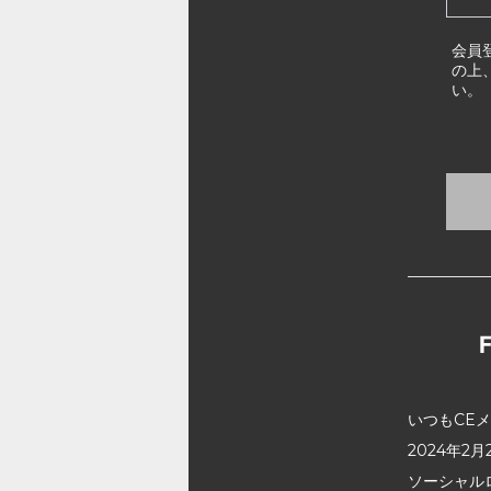
会員
の上
い。
いつもCE
2024年
ソーシャル