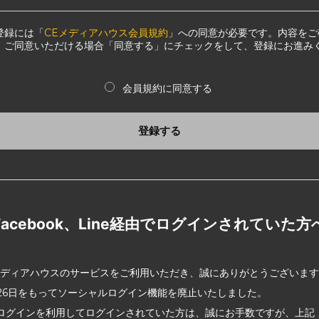
登録には「
CEメディアハウス会員規約
」への同意が必要です。内容をご
、ご同意いただける場合「同意する」にチェックをして、登録にお進み
会員規約に同意する
登録する
Facebook、Line経由でログインされていた方
メディアハウスのサービスをご利用いただき、誠にありがとうございま
2月26日をもってソーシャルログイン機能を廃止いたしました。
ログインを利用してログインされていた方は、誠にお手数ですが、上記