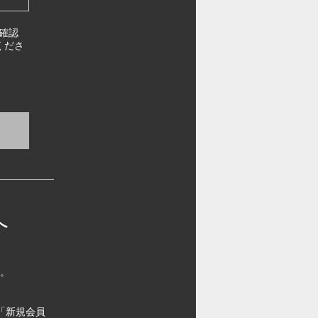
確認
くださ
へ
す。
「新規会員