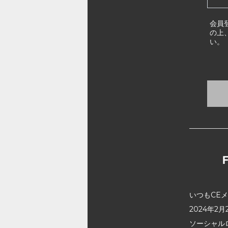
会員
の上
い。
いつもCE
2024年
ソーシャル