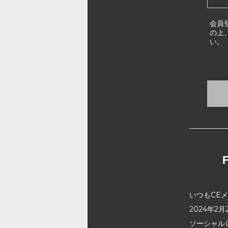
会員
の上
い。
いつもCE
2024年
ソーシャル