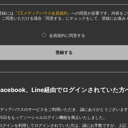
登録には「
CEメディアハウス会員規約
」への同意が必要です。内容をご
、ご同意いただける場合「同意する」にチェックをして、登録にお進み
会員規約に同意する
登録する
Facebook、Line経由でログインされていた方
メディアハウスのサービスをご利用いただき、誠にありがとうございま
2月26日をもってソーシャルログイン機能を廃止いたしました。
ログインを利用してログインされていた方は、誠にお手数ですが、上記