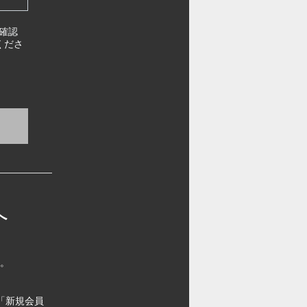
確認
くださ
へ
す。
「新規会員