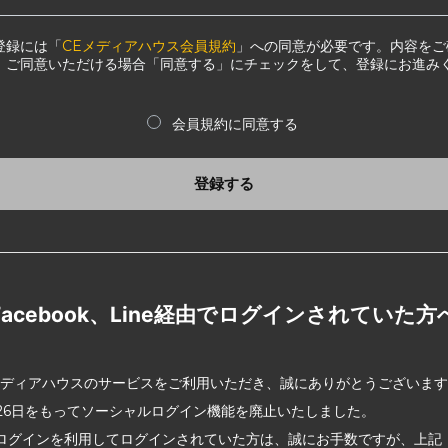
登録には「
CEメディアハウス会員規約
」への同意が必要です。内容をご
、ご同意いただける場合「同意する」にチェックをして、登録にお進み
会員規約に同意する
登録する
Facebook、Line経由でログインされていた方
メディアハウスのサービスをご利用いただき、誠にありがとうございま
2月26日をもってソーシャルログイン機能を廃止いたしました。
ログインを利用してログインされていた方は、誠にお手数ですが、上記