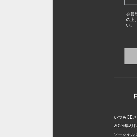
会員
の上
い。
いつもCE
2024年
ソーシャル