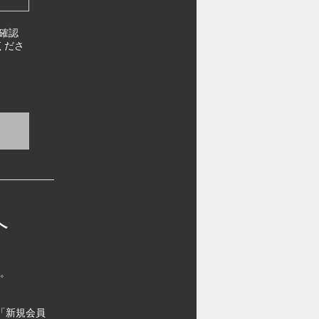
確認
くださ
へ
す。
「新規会員