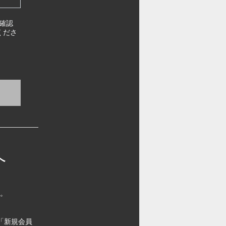
確認
くださ
へ
す。
「新規会員