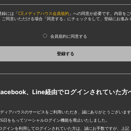
登録には「
CEメディアハウス会員規約
」への同意が必要です。内容をご
、ご同意いただける場合「同意する」にチェックをして、登録にお進み
会員規約に同意する
登録する
Facebook、Line経由でログインされていた方
メディアハウスのサービスをご利用いただき、誠にありがとうございま
2月26日をもってソーシャルログイン機能を廃止いたしました。
ログインを利用してログインされていた方は、誠にお手数ですが、上記