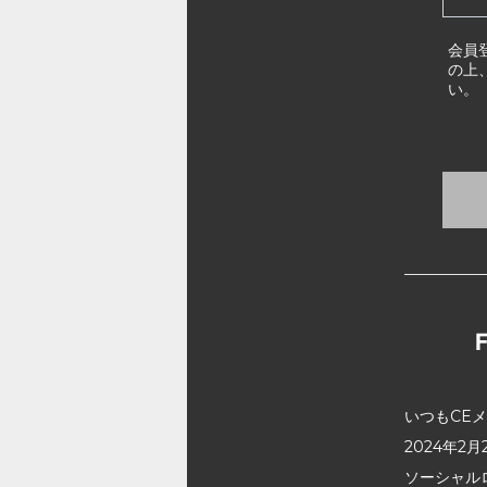
会員
の上
い。
いつもCE
2024年
ソーシャル