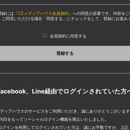
登録には「
CEメディアハウス会員規約
」への同意が必要です。内容をご
、ご同意いただける場合「同意する」にチェックをして、登録にお進み
会員規約に同意する
登録する
Facebook、Line経由でログインされていた方
メディアハウスのサービスをご利用いただき、誠にありがとうございま
2月26日をもってソーシャルログイン機能を廃止いたしました。
ログインを利用してログインされていた方は、誠にお手数ですが、上記