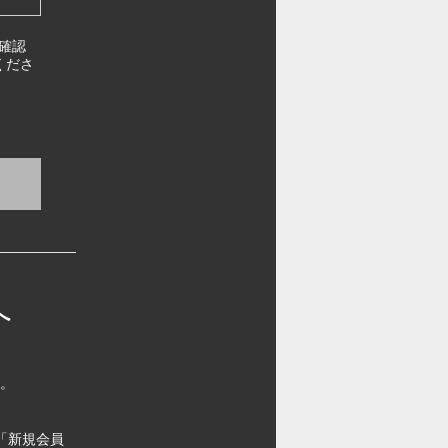
確認
くださ
へ
す。
「新規会員