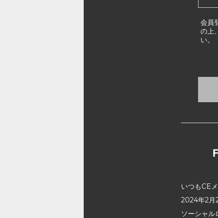
会員
の上
い。
いつもCE
2024年
ソーシャル