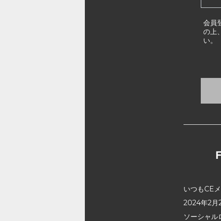
会員
の上
い。
いつもCE
2024年
ソーシャル