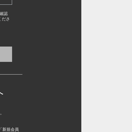
確認
くださ
へ
す。
「新規会員