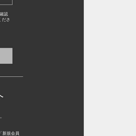
確認
くださ
へ
す。
「新規会員