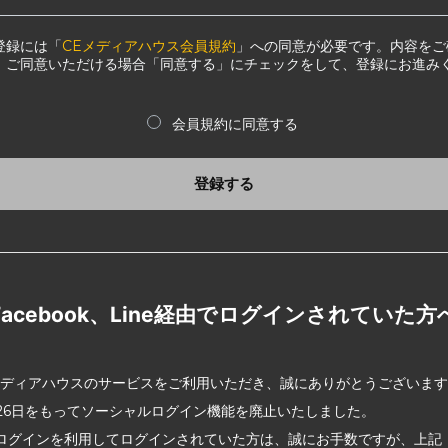
登録には「
CEメディアハウス会員規約
」への同意が必要です。内容をご
、ご同意いただける場合「同意する」にチェックをして、登録にお進み
会員規約に同意する
登録する
Facebook、Line経由でログインされていた方
メディアハウスのサービスをご利用いただき、誠にありがとうございま
2月26日をもってソーシャルログイン機能を廃止いたしました。
ログインを利用してログインされていた方は、誠にお手数ですが、上記