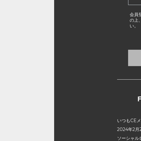
会員
の上
い。
いつもCE
2024年
ソーシャル