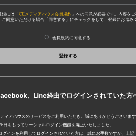
登録には「
CEメディアハウス会員規約
」への同意が必要です。内容をご
、ご同意いただける場合「同意する」にチェックをして、登録にお進み
会員規約に同意する
登録する
Facebook、Line経由でログインされていた方
メディアハウスのサービスをご利用いただき、誠にありがとうございま
2月26日をもってソーシャルログイン機能を廃止いたしました。
ログインを利用してログインされていた方は、誠にお手数ですが、上記