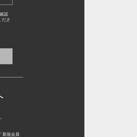
確認
くださ
へ
す。
「新規会員