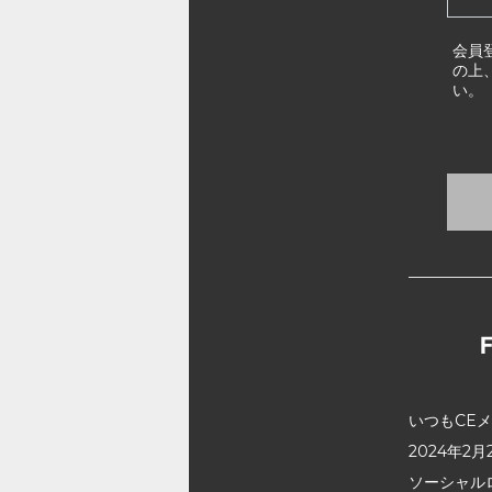
会員
の上
い。
いつもCE
2024年
ソーシャル