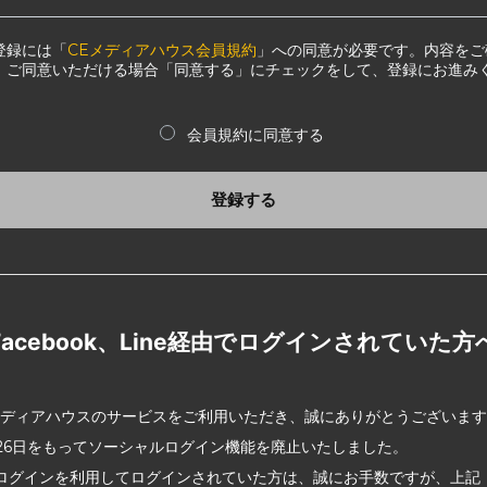
登録には「
CEメディアハウス会員規約
」への同意が必要です。内容をご
、ご同意いただける場合「同意する」にチェックをして、登録にお進み
会員規約に同意する
登録する
Facebook、Line経由でログインされていた方
メディアハウスのサービスをご利用いただき、誠にありがとうございま
2月26日をもってソーシャルログイン機能を廃止いたしました。
ログインを利用してログインされていた方は、誠にお手数ですが、上記