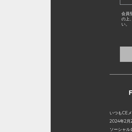
会員
の上
い。
いつもCE
2024年
ソーシャル