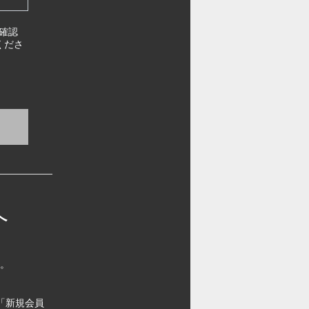
確認
くださ
へ
す。
「新規会員