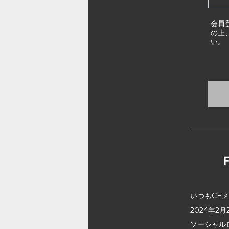
会員
の上
い。
いつもCE
2024年
ソーシャル