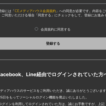
登録には「
CEメディアハウス会員規約
」への同意が必要です。内容をご
、ご同意いただける場合「同意する」にチェックをして、登録にお進み
会員規約に同意する
登録する
Facebook、Line経由でログインされていた方
メディアハウスのサービスをご利用いただき、誠にありがとうございま
2月26日をもってソーシャルログイン機能を廃止いたしました。
ログインを利用してログインされていた方は、誠にお手数ですが、上記