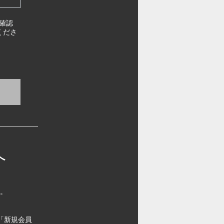
確認
くださ
へ
す。
「新規会員