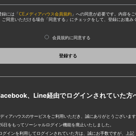
登録には「
CEメディアハウス会員規約
」への同意が必要です。内容をご
、ご同意いただける場合「同意する」にチェックをして、登録にお進み
会員規約に同意する
登録する
Facebook、Line経由でログインされていた方
メディアハウスのサービスをご利用いただき、誠にありがとうございま
2月26日をもってソーシャルログイン機能を廃止いたしました。
ログインを利用してログインされていた方は、誠にお手数ですが、上記