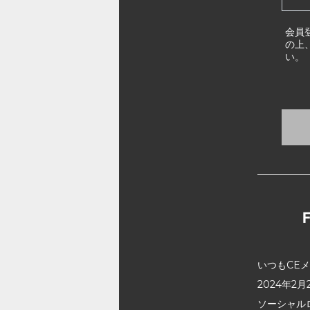
会員
の上
い。
いつもCE
2024年
ソーシャル