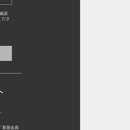
確認
くださ
へ
す。
「新規会員