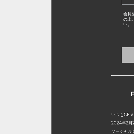
会員
の上
い。
いつもCE
2024年
ソーシャル