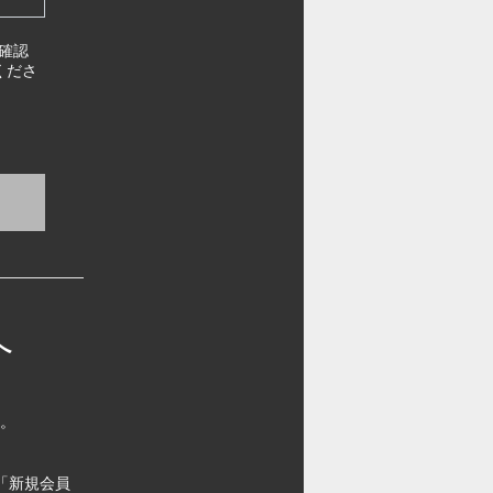
確認
くださ
へ
す。
「新規会員