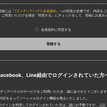
登録には「
CEメディアハウス会員規約
」への同意が必要です。内容をご
、ご同意いただける場合「同意する」にチェックをして、登録にお進み
会員規約に同意する
登録する
Facebook、Line経由でログインされていた方
メディアハウスのサービスをご利用いただき、誠にありがとうございま
2月26日をもってソーシャルログイン機能を廃止いたしました。
ログインを利用してログインされていた方は、誠にお手数ですが、上記