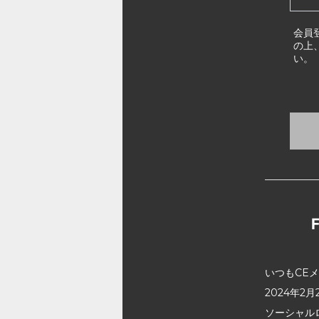
会員
の上
い。
いつもCE
2024年
ソーシャル