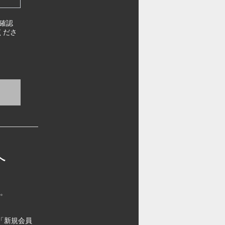
確認
くださ
へ
す。
「新規会員