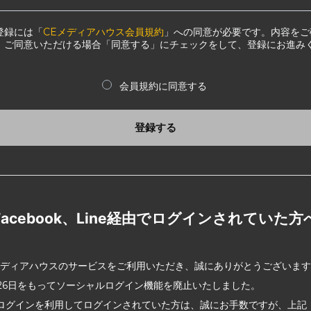
登録には「
CEメディアハウス会員規約
」への同意が必要です。内容をご
、ご同意いただける場合「同意する」にチェックをして、登録にお進み
会員規約に同意する
登録する
Facebook、Line経由でログインされていた方
メディアハウスのサービスをご利用いただき、誠にありがとうございま
2月26日をもってソーシャルログイン機能を廃止いたしました。
ログインを利用してログインされていた方は、誠にお手数ですが、上記