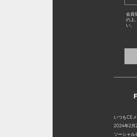
会員
の上
い。
いつもCE
2024年
ソーシャル