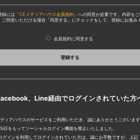
登録には「
CEメディアハウス会員規約
」への同意が必要です。内容をご
、ご同意いただける場合「同意する」にチェックをして、登録にお進み
会員規約に同意する
登録する
Facebook、Line経由でログインされていた方
メディアハウスのサービスをご利用いただき、誠にありがとうございま
2月26日をもってソーシャルログイン機能を廃止いたしました。
ログインを利用してログインされていた方は、誠にお手数ですが、上記