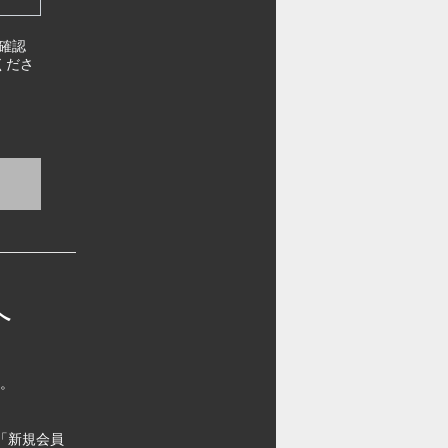
確認
くださ
へ
す。
「新規会員