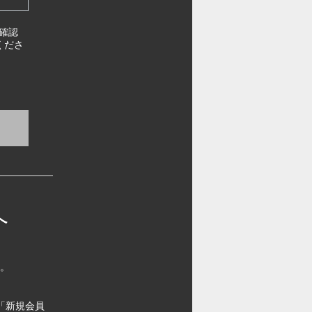
確認
くださ
へ
す。
「新規会員