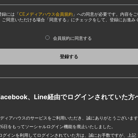
登録には「
CEメディアハウス会員規約
」への同意が必要です。内容をご
、ご同意いただける場合「同意する」にチェックをして、登録にお進み
会員規約に同意する
登録する
Facebook、Line経由でログインされていた方
メディアハウスのサービスをご利用いただき、誠にありがとうございま
2月26日をもってソーシャルログイン機能を廃止いたしました。
ログインを利用してログインされていた方は、誠にお手数ですが、上記