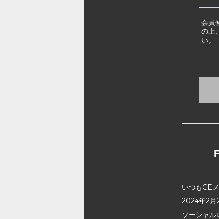
会員
の上
い。
いつもCE
2024年
ソーシャル