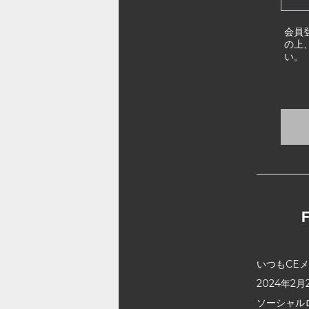
会員
の上
い。
いつもCE
2024年
ソーシャル