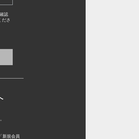
確認
くださ
へ
す。
「新規会員