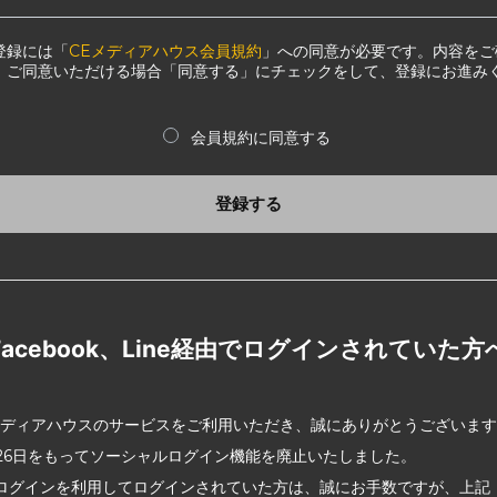
登録には「
CEメディアハウス会員規約
」への同意が必要です。内容をご
、ご同意いただける場合「同意する」にチェックをして、登録にお進み
会員規約に同意する
登録する
Facebook、Line経由でログインされていた方
メディアハウスのサービスをご利用いただき、誠にありがとうございま
2月26日をもってソーシャルログイン機能を廃止いたしました。
ログインを利用してログインされていた方は、誠にお手数ですが、上記