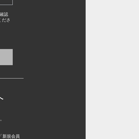
確認
くださ
へ
す。
「新規会員