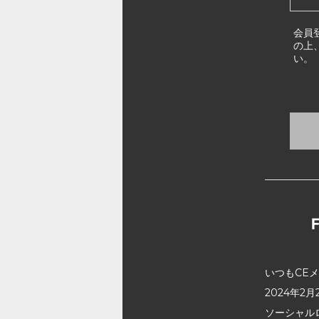
会員
の上
い。
いつもCE
2024年
ソーシャル