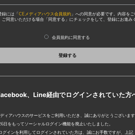
登録には「
CEメディアハウス会員規約
」への同意が必要です。内容をご
、ご同意いただける場合「同意する」にチェックをして、登録にお進み
会員規約に同意する
登録する
Facebook、Line経由でログインされていた方
メディアハウスのサービスをご利用いただき、誠にありがとうございま
2月26日をもってソーシャルログイン機能を廃止いたしました。
ログインを利用してログインされていた方は、誠にお手数ですが、上記