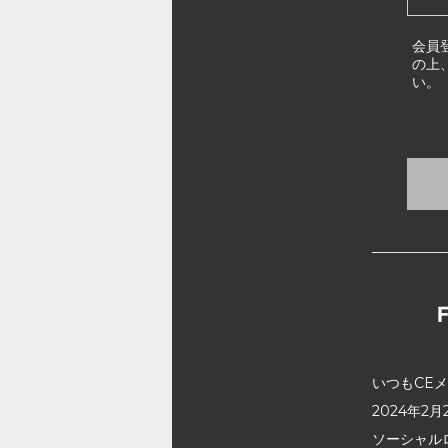
会員
の上
い。
いつもCE
2024年
ソーシャル