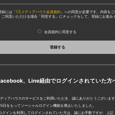
登録には「
CEメディアハウス会員規約
」への同意が必要です。内容をご
、ご同意いただける場合「同意する」にチェックをして、登録にお進み
会員規約に同意する
登録する
Facebook、Line経由でログインされていた方
メディアハウスのサービスをご利用いただき、誠にありがとうございま
2月26日をもってソーシャルログイン機能を廃止いたしました。
ログインを利用してログインされていた方は、誠にお手数ですが、上記