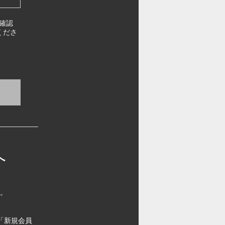
確認
くださ
へ
す。
「新規会員