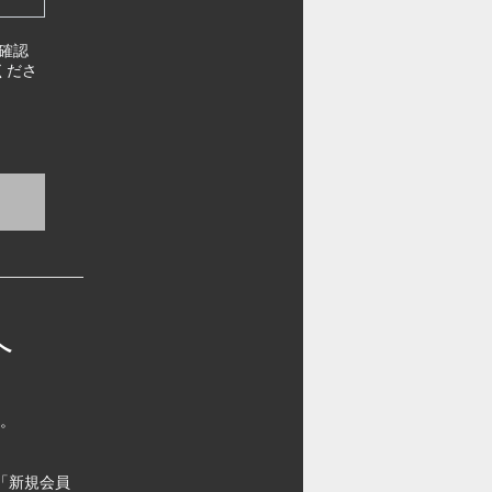
確認
くださ
へ
す。
「新規会員