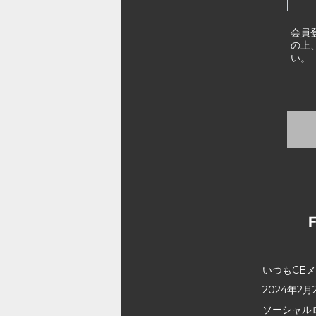
会員
の上
い。
いつもCE
2024年
ソーシャル