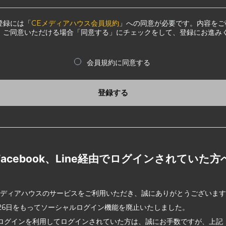
登録には「
CEメディアハウス会員規約
」への同意が必要です。内容をご
、ご同意いただける場合「同意する」にチェックをして、登録にお進み
会員規約に同意する
登録する
Facebook、Line経由でログインされていた方
メディアハウスのサービスをご利用いただき、誠にありがとうございま
2月26日をもってソーシャルログイン機能を廃止いたしました。
ログインを利用してログインされていた方は、誠にお手数ですが、上記