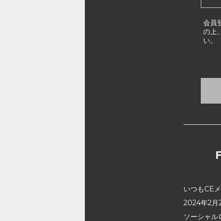
会員
の上
い。
いつもCE
2024年
ソーシャル