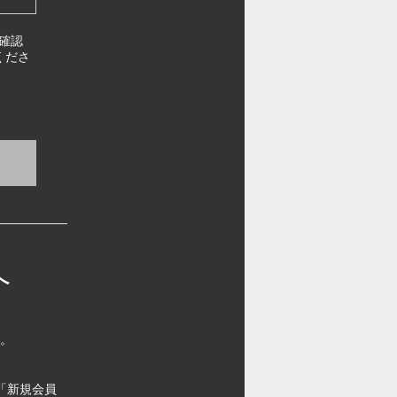
確認
くださ
へ
す。
「新規会員