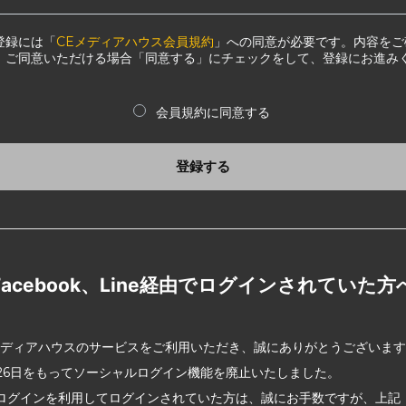
登録には「
CEメディアハウス会員規約
」への同意が必要です。内容をご
、ご同意いただける場合「同意する」にチェックをして、登録にお進み
会員規約に同意する
登録する
Facebook、Line経由でログインされていた方
メディアハウスのサービスをご利用いただき、誠にありがとうございま
2月26日をもってソーシャルログイン機能を廃止いたしました。
ログインを利用してログインされていた方は、誠にお手数ですが、上記