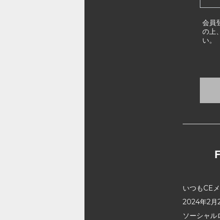
会員
の上
い。
いつもCE
2024年
ソーシャル