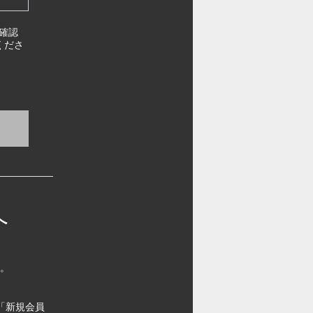
確認
くださ
へ
す。
「新規会員