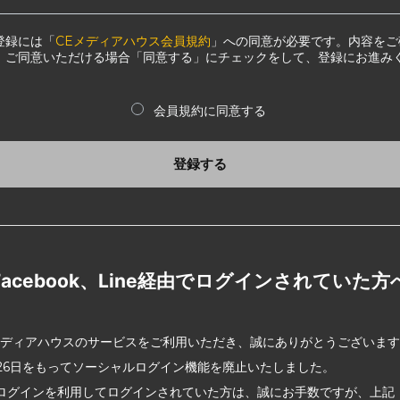
登録には「
CEメディアハウス会員規約
」への同意が必要です。内容をご
、ご同意いただける場合「同意する」にチェックをして、登録にお進み
会員規約に同意する
登録する
Facebook、Line経由でログインされていた方
メディアハウスのサービスをご利用いただき、誠にありがとうございま
2月26日をもってソーシャルログイン機能を廃止いたしました。
ログインを利用してログインされていた方は、誠にお手数ですが、上記